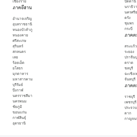
เชียงราย
ปัตตานี
ภาคอีสาน
นราธิว
นครศรี
ตรัง
อำนาจเจริญ
ชุมพร
อุบลราชธานี
กระบี่
หนองบัวลำภู
ภาคต
หนองคาย
ศรีสะเกษ
สุรินทร์
สระแก้
สกลนคร
ระยอง
เลย
ปราจีนบุ
ร้อยเอ็ด
ตราด
ยโสธร
ชลบุรี
มุกดาหาร
ฉะเชิงเ
มหาสารคาม
จันทบุรี
บุรีรัมย์
ภาคต
บึงกาฬ
นครราชสีมา
ราชบุรี
นครพนม
เพชรบุรี
ชัยภูมิ
ประจวบค
ขอนแก่น
ตาก
กาฬสินธุ์
กาญจนบุ
อุดรธานี