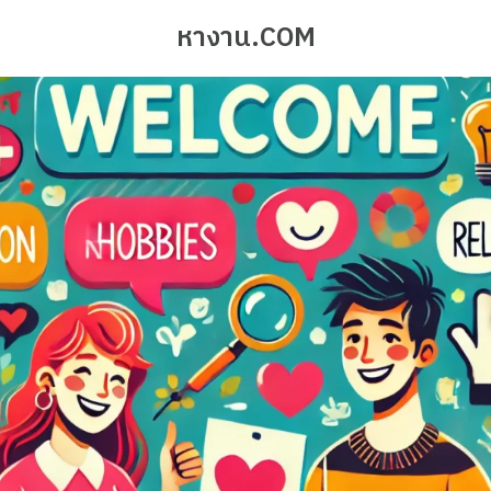
หางาน.COM
earch
r: