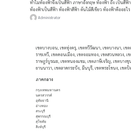
ทําไมท้องฟ้าจึงเป็นสีฟ้า ภาษาอังกฤษ ท้องฟ้า ถึง เป็นสีฟ้า
ท้องฟ้าเป็นสีฟ้า ท้องฟ้าสีฟ้า ต้นไม้สีเขียว ท้องฟ้าคืออะไร 
ของท้องฟ้า เกิดจาก
Administrator
เขตบางบอน, เขตทุ่งครุ, เขตทวีวัฒนา, เขตบางนา, เข
ราชเทวี, เขตดอนเมือง, เขตจอมทอง, เขตสวนหลวง, เขต
ราษฎร์บูรณะ, เขตหนองแขม, เขตภาษีเจริญ, เขตบางขุน
ยานนาวา, เขตลาดกระบัง, มีนบุรี, เขตพระโขนง, เขตป
ภาคกลาง
กรุงเทพมหานคร
นครสวรรค์
อุทัยธานี
อ่างทอง
สระบุรี
สุพรรณบุรี
สุโขทัย
สิงห์บุรี