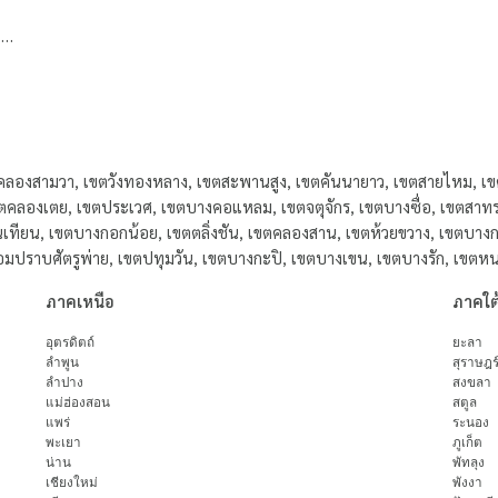
สี
ตคลองสามวา, เขตวังทองหลาง, เขตสะพานสูง, เขตคันนายาว, เขตสายไหม, เขต
คลองเตย, เขตประเวศ, เขตบางคอแหลม, เขตจตุจักร, เขตบางซื่อ, เขตสาทร, 
เทียน, เขตบางกอกน้อย, เขตตลิ่งชัน, เขตคลองสาน, เขตห้วยขวาง, เขตบางก
้อมปราบศัตรูพ่าย, เขตปทุมวัน, เขตบางกะปิ, เขตบางเขน, เขตบางรัก, เขต
ภาคเหนือ
ภาคใต
อุตรดิตถ์
ยะลา
ลำพูน
สุราษฎร
ลำปาง
สงขลา
แม่ฮ่องสอน
สตูล
แพร่
ระนอง
พะเยา
ภูเก็ต
น่าน
พัทลุง
เชียงใหม่
พังงา