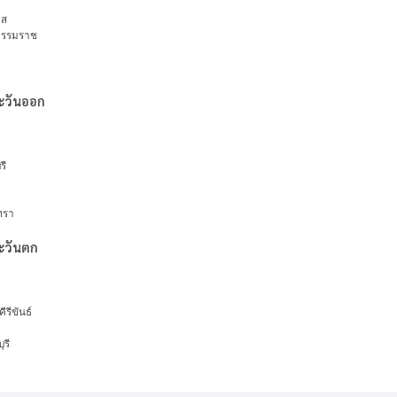
าส
ธรรมราช
ะวันออก
ว
รี
ทรา
ะวันตก
ีรีขันธ์
รี