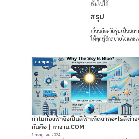
พ้นไปได้
สรุป
เว็บบล๊อควัยรุ่นเป็นสถา
ให้คุณรู้สึกสบายใจและเ
campus
ทําไมท้องฟ้าจึงเป็นสีฟ้าเกิดจากอะไรสีต่าง
กันคือ | หางาน.COM
1 กรกฎาคม 2024