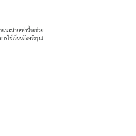
ำแนะนำเหล่านี้จะช่วย
รใช้เว็บบล๊อควัยรุ่น!