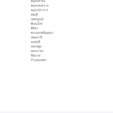
สมุทรสาคร
สมุทรสงคราม
สมุทรปราการ
ลพบุรี
เพชรบูรณ์
พิษณุโลก
พิจิตร
พระนครศรีอยุธยา
ปทุมธานี
นนทบุรี
นครปฐม
นครนายก
ชัยนาท
กำแพงเพชร