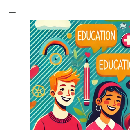
Skip
to
content
S
fo
ามแนะนำและคำแนะนำสำหรับผู้
่งเข้ามาใหม่ในเว็บบล๊อควัยรุ่น