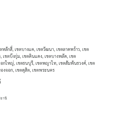
หลักสี่, เขตบางแค, เขตวัฒนา, เขตลาดพร้าว, เขต
เขตบึงกุ่ม, เขตดินแดง, เขตบางพลัด, เขต
อกใหญ่, เขตธนบุรี, เขตพญาไท, เขตสัมพันธวงศ์, เขต
หนองจอก, เขตดุสิต, เขตพระนคร
้
์ธานี